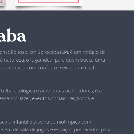
aba
m São José, em Sorocaba (SP), é um refúgio de
à natureza, o lugar ideal para quem busca uma
econômica com conforto e excelente custo-
trilha ecológica e ambientes acolhedores, é a
scanso, lazer, eventos sociais, religiosos e
cina infantil e piscina semiolímpica com
além de sala de jogos e espaços preparados para