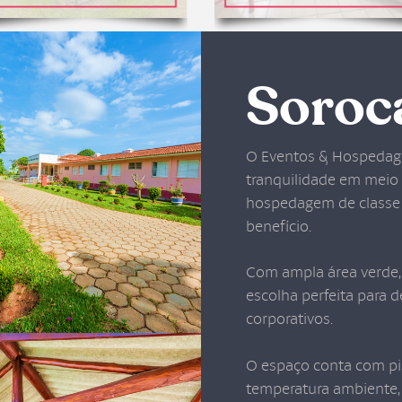
Soroc
O Eventos & Hospedage
tranquilidade em meio 
hospedagem de classe 
benefício.
Com ampla área verde, 
escolha perfeita para de
corporativos.
O espaço conta com pis
temperatura ambiente, 