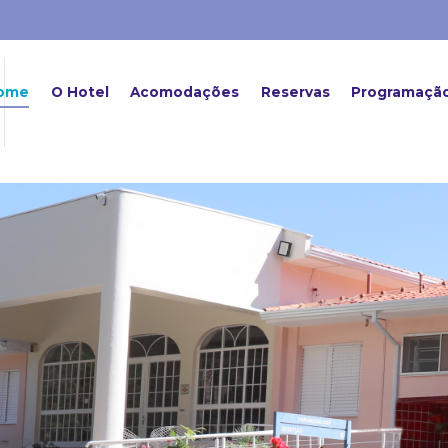
ome
O Hotel
Acomodações
Reservas
Programaçã